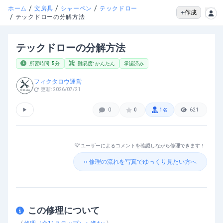
/
/
/
ホーム
文房具
シャーペン
テックドロー
作成
/
テックドローの分解方法
テックドローの分解方法
所要時間:
5
分
難易度:
かんたん
承認済み
フィクタロウ運営
更新:
2026/07/21
▶
0
0
1
名
621
💡 ユーザーによるコメントを確認しながら修理できます！
›› 修理の流れを写真でゆっくり見たい方へ
この修理について
テックドローの分解方法
を動画で確認