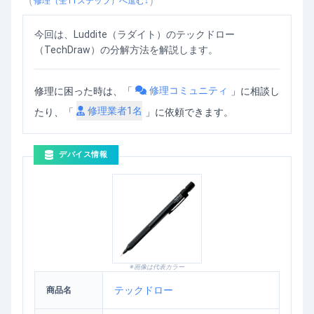
（
）
修理（全
11
ステップ）へ進む↓
今回は、Luddite（ラダイト）のテックドロー
（TechDraw）の分解方法を解説します。
修理コミュニティ
修理に困った時は、「
」
に相談し
修理業者
1
名
たり、「
」に依頼できます。
デバイス情報
※画像は代表カラー
テックドロー
商品名