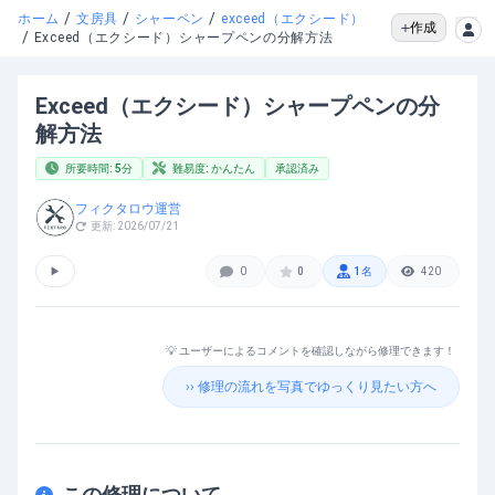
/
/
/
ホーム
文房具
シャーペン
exceed（エクシード）
作成
/
Exceed（エクシード）シャープペンの分解方法
Exceed（エクシード）シャープペンの分
解方法
所要時間:
5
分
難易度:
かんたん
承認済み
フィクタロウ運営
更新:
2026/07/21
▶
0
0
1
名
420
💡 ユーザーによるコメントを確認しながら修理できます！
›› 修理の流れを写真でゆっくり見たい方へ
この修理について