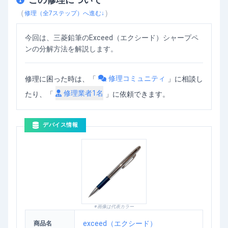
Exceed（エクシード）シャープペンの分解方法
を動画で確認
（
）
修理（全
7
ステップ）へ進む↓
今回は、三菱鉛筆のExceed（エクシード）シャープペ
ンの分解方法を解説します。
修理コミュニティ
修理に困った時は、「
」
に相談し
修理業者
1
名
たり、「
」に依頼できます。
デバイス情報
※画像は代表カラー
exceed（エクシード）
商品名