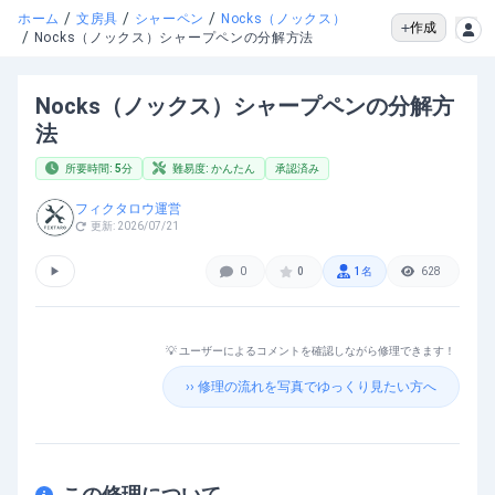
/
/
/
ホーム
文房具
シャーペン
Nocks（ノックス）
作成
/
Nocks（ノックス）シャープペンの分解方法
Nocks（ノックス）シャープペンの分解方
法
所要時間:
5
分
難易度:
かんたん
承認済み
フィクタロウ運営
更新:
2026/07/21
▶
0
0
1
名
628
💡 ユーザーによるコメントを確認しながら修理できます！
›› 修理の流れを写真でゆっくり見たい方へ
この修理について