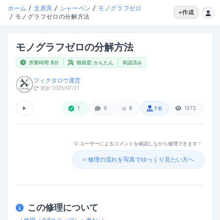
/
/
/
ホーム
文房具
シャーペン
モノグラフゼロ
作成
/
モノグラフゼロの分解方法
モノグラフゼロの分解方法
所要時間:
5
分
難易度:
かんたん
承認済み
フィクタロウ運営
更新:
2026/07/21
▶
1
0
0
1
名
1372
💡 ユーザーによるコメントを確認しながら修理できます！
›› 修理の流れを写真でゆっくり見たい方へ
この修理について
モノグラフゼロの分解方法
を動画で確認