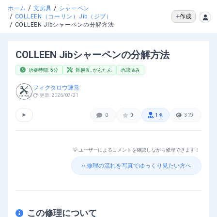
/
/
ホーム
文房具
シャーペン
/
作成
COLLEEN（コーリン）Jib（ジブ）
/
COLLEEN Jibシャーペンの分解方法
COLLEEN Jibシャーペンの分解方法
所要時間:
5
分
難易度:
かんたん
承認済み
フィクタロウ運営
更新:
2026/07/21
▶
0
0
1
名
319
💡 ユーザーによるコメントを確認しながら修理できます！
›› 修理の流れを写真でゆっくり見たい方へ
この修理について