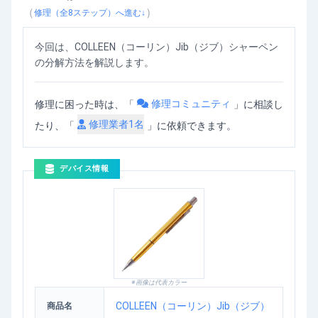
COLLEEN Jibシャーペンの分解方法
を動画で確認
（
）
修理（全
8
ステップ）へ進む↓
今回は、COLLEEN（コーリン）Jib（ジブ）シャーペン
の分解方法を解説します。
修理コミュニティ
修理に困った時は、「
」
に相談し
修理業者
1
名
たり、「
」に依頼できます。
デバイス情報
※画像は代表カラー
COLLEEN（コーリン）Jib（ジブ）
商品名