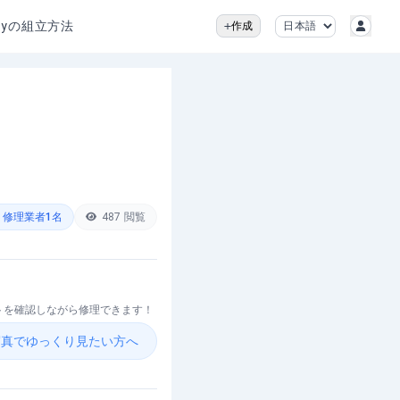
2wayの組立方法
作成
修理業者
1
名
487
閲覧
ントを確認しながら修理できます！
を写真でゆっくり見たい方へ