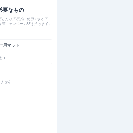
必要なもの
用したり汎用的に使用できる工
外部キャンペーンPRを含みます。
作用マット
数:
1
りません