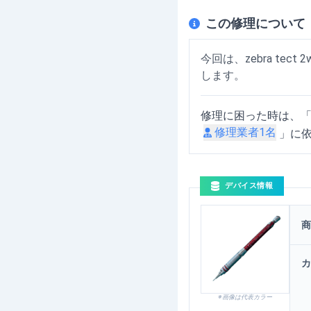
この修理について
今回は、zebra te
します。
修理に困った時は、
修理業者
1
名
」に
デバイス情報
zebra tect 2way
商
カ
※画像は代表カラー