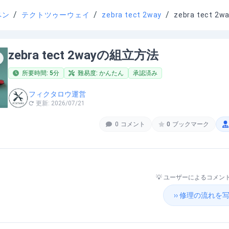
/
/
/
ペン
テクトツゥーウェイ
zebra tect 2way
zebra tect 
zebra tect 2wayの組立方法
所要時間:
5
分
難易度:
かんたん
承認済み
フィクタロウ運営
更新:
2026/07/21
0
コメント
0
ブックマーク
💡 ユーザーによるコメ
›› 修理の流れ