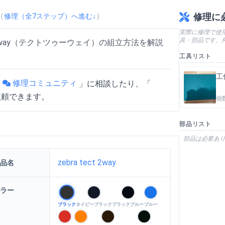
（
）
修理に
修理（全
7
ステップ）へ進む↓
実際に修理で使
具・部品です。
ct 2way（テクトツゥーウェイ）の組立方法を解説
工具リスト
工
修理コミュニティ
「
」
に相談したり、「
依頼できます。
個
部品リスト
部品は必要あ
の組立方法
を動画で確認
zebra tect 2way
品名
ラー
ブラック
ネイビーブラック
ブラックブルー
ブルー