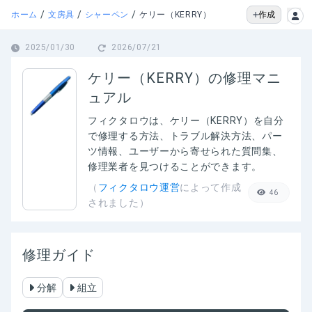
/
/
/
作成
ホーム
文房具
シャーペン
ケリー（KERRY）
2025/01/30
2026/07/21
ケリー（KERRY）の修理マニ
ュアル
フィクタロウは、
ケリー（KERRY）
を自分
で修理する方法、トラブル解決方法、パー
ツ情報、ユーザーから寄せられた質問集、
修理業者を見つけることができます。
（
フィクタロウ運営
によって作成
46
されました）
修理ガイド
分解
組立