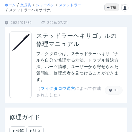
/
/
/
ホーム
文房具
シャーペン
ステッドラー
作成
/
ステッドラーヘキサゴナル
2025/01/30
2026/07/21
ステッドラーヘキサゴナルの
修理マニュアル
フィクタロウは、
ステッドラーヘキサゴナ
ル
を自分で修理する方法、トラブル解決方
法、パーツ情報、ユーザーから寄せられた
質問集、修理業者を見つけることができま
す。
（
フィクタロウ運営
によって作成
88
されました）
修理ガイド
分解
組立