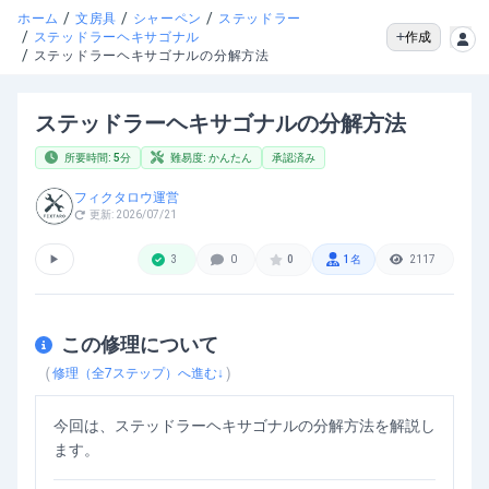
/
/
/
ホーム
文房具
シャーペン
ステッドラー
/
作成
ステッドラーヘキサゴナル
/
ステッドラーヘキサゴナルの分解方法
ステッドラーヘキサゴナルの分解方法
所要時間:
5
分
難易度:
かんたん
承認済み
フィクタロウ運営
更新:
2026/07/21
▶
3
0
0
1
名
2117
この修理について
（
）
修理（全
7
ステップ）へ進む↓
今回は、ステッドラーヘキサゴナルの分解方法を解説し
ます。