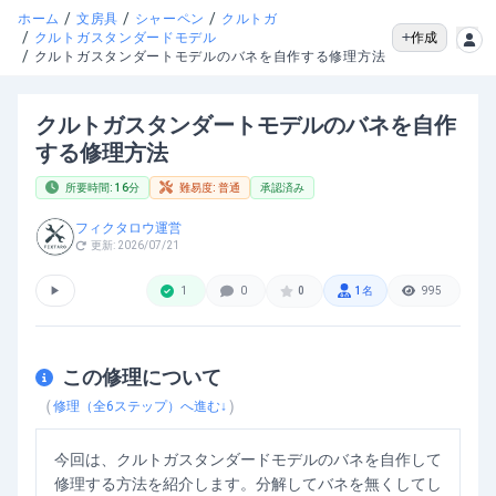
/
/
/
ホーム
文房具
シャーペン
クルトガ
/
作成
クルトガスタンダードモデル
/
クルトガスタンダートモデルのバネを自作する修理方法
クルトガスタンダートモデルのバネを自作
する修理方法
所要時間:
16
分
難易度:
普通
承認済み
フィクタロウ運営
更新:
2026/07/21
▶
1
0
0
1
名
995
この修理について
（
）
修理（全
6
ステップ）へ進む↓
今回は、クルトガスタンダードモデルのバネを自作して
修理する方法を紹介します。分解してバネを無くしてし