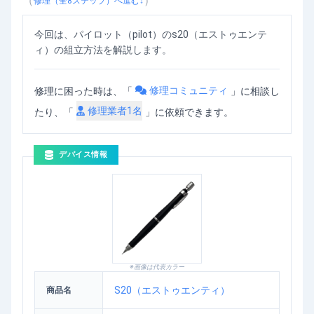
（
）
修理（全
8
ステップ）へ進む↓
今回は、パイロット（pilot）のs20（エストゥエンテ
ィ）の組立方法を解説します。
修理コミュニティ
修理に困った時は、「
」
に相談し
修理業者
1
名
たり、「
」に依頼できます。
デバイス情報
※画像は代表カラー
S20（エストゥエンティ）
商品名