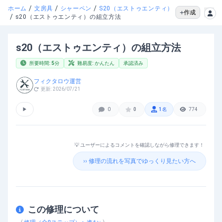
/
/
/
ホーム
文房具
シャーペン
S20（エストゥエンティ）
作成
/
s20（エストゥエンティ）の組立方法
s20（エストゥエンティ）の組立方法
所要時間:
5
分
難易度:
かんたん
承認済み
フィクタロウ運営
更新:
2026/07/21
▶
0
0
1
名
774
💡 ユーザーによるコメントを確認しながら修理できます！
›› 修理の流れを写真でゆっくり見たい方へ
この修理について
s20（エストゥエンティ）の組立方法
を動画で確認