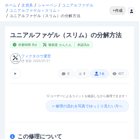
/
/
/
ホーム
文房具
シャーペン
ユニアルファゲル
/
作成
ユニアルファゲル＜スリム＞
/
ユニアルファゲル（スリム）の分解方法
ユニアルファゲル（スリム）の分解方法
所要時間:
5
分
難易度:
かんたん
承認済み
フィクタロウ運営
更新:
2026/07/21
▶
0
0
1
名
437
💡 ユーザーによるコメントを確認しながら修理できます！
›› 修理の流れを写真でゆっくり見たい方へ
この修理について