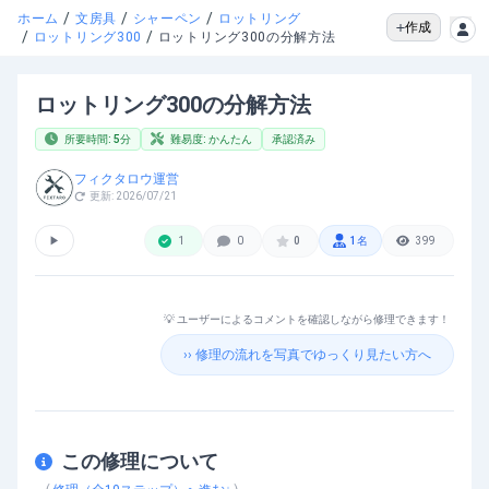
/
/
/
ホーム
文房具
シャーペン
ロットリング
作成
/
/
ロットリング300
ロットリング300の分解方法
ロットリング300の分解方法
所要時間:
5
分
難易度:
かんたん
承認済み
フィクタロウ運営
更新:
2026/07/21
▶
1
0
0
1
名
399
💡 ユーザーによるコメントを確認しながら修理できます！
›› 修理の流れを写真でゆっくり見たい方へ
この修理について
ロットリング300の分解方法
を動画で確認