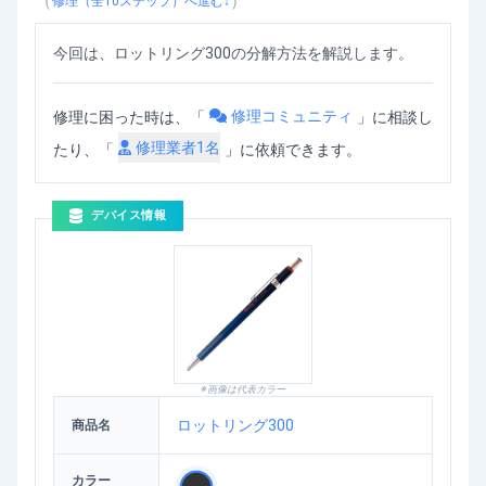
（
）
修理（全
10
ステップ）へ進む↓
今回は、ロットリング300の分解方法を解説します。
修理コミュニティ
修理に困った時は、「
」
に相談し
修理業者
1
名
たり、「
」に依頼できます。
デバイス情報
※画像は代表カラー
ロットリング300
商品名
カラー