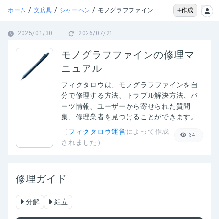
/
/
/
作成
ホーム
文房具
シャーペン
モノグラフファイン
2025/01/30
2026/07/21
モノグラフファインの修理マ
ニュアル
フィクタロウは、
モノグラフファイン
を自
分で修理する方法、トラブル解決方法、パ
ーツ情報、ユーザーから寄せられた質問
集、修理業者を見つけることができます。
（
フィクタロウ運営
によって作成
34
されました）
修理ガイド
分解
組立