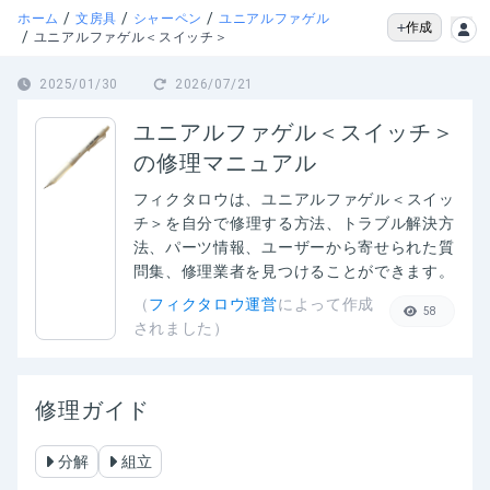
/
/
/
ホーム
文房具
シャーペン
ユニアルファゲル
作成
/
ユニアルファゲル＜スイッチ＞
2025/01/30
2026/07/21
ユニアルファゲル＜スイッチ＞
の修理マニュアル
フィクタロウは、
ユニアルファゲル＜スイッ
チ＞
を自分で修理する方法、トラブル解決方
法、パーツ情報、ユーザーから寄せられた質
問集、修理業者を見つけることができます。
（
フィクタロウ運営
によって作成
58
されました）
修理ガイド
分解
組立