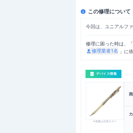
この修理について
今回は、ユニアルフ
修理に困った時は、
修理業者
1
名
」に
デバイス情報
ユニアルファゲル（ス
商
カ
※画像は代表カラー