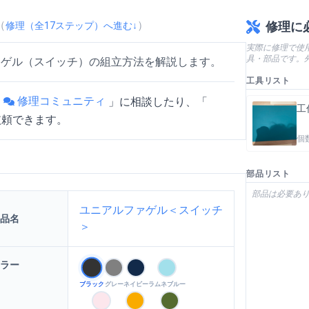
（
）
修理に
修理（全
17
ステップ）へ進む↓
実際に修理で使
具・部品です。
ァゲル（スイッチ）の組立方法を解説します。
工具リスト
修理コミュニティ
「
」
に相談したり、「
工
依頼できます。
個
部品リスト
部品は必要あ
イッチ）の組立方法
を動画で確認
ユニアルファゲル＜スイッチ
品名
＞
ラー
ブラック
グレー
ネイビー
ラムネブルー