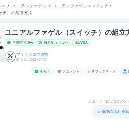
/
/
ペン
ユニアルファゲル
ユニアルファゲル＜スイッチ＞
ッチ）の組立方法
ユニアルファゲル（スイッチ）の組立
所要時間:
5
分
難易度:
かんたん
承認済み
フィクタロウ運営
更新:
2026/07/21
4
完了
0
コメント
0
ブックマーク
💡 ユーザーによるコメ
›› 修理の流れ