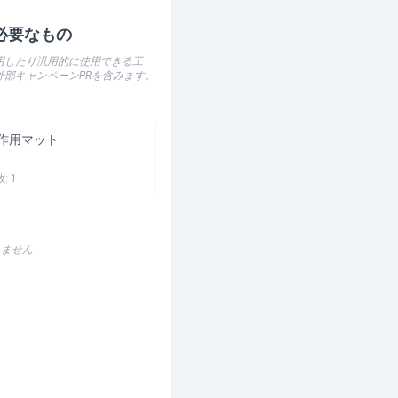
必要なもの
用したり汎用的に使用できる工
外部キャンペーンPRを含みます。
作用マット
数:
1
りません