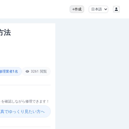
作成
方法
修理業者
1
名
3261
閲覧
ントを確認しながら修理できます！
を写真でゆっくり見たい方へ