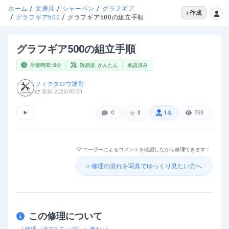
/
/
/
ホーム
文房具
シャーペン
グラフギア
作成
/
/
グラフギア500
グラフギア500の組立手順
グラフギア500の組立手順
所要時間:
5
分
難易度:
かんたん
承認済み
フィクタロウ運営
更新:
2026/07/21
▶
0
0
1
名
793
💡 ユーザーによるコメントを確認しながら修理できます！
›› 修理の流れを写真でゆっくり見たい方へ
この修理について
グラフギア500の組立手順
を動画で確認