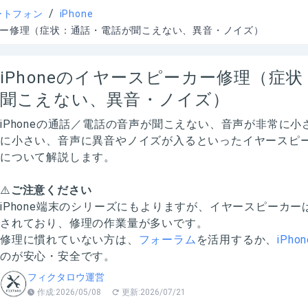
/
ートフォン
iPhone
ーカー修理（症状：通話・電話が聞こえない、異音・ノイズ）
iPhoneのイヤースピーカー修理（症
聞こえない、異音・ノイズ）
iPhoneの通話／電話の音声が聞こえない、音声が非常に
に小さい、音声に異音やノイズが入るといったイヤースピ
について解説します。
⚠️
ご注意ください
iPhone端末のシリーズにもよりますが、イヤースピーカ
されており、修理の作業量が多いです。
修理に慣れていない方は、
フォーラム
を活用するか、
iPh
のが安心・安全です。
フィクタロウ運営
作成:
2026/05/08
更新:
2026/07/21