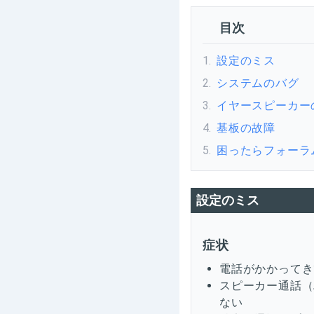
目次
1
.
設定のミス
2
.
システムのバグ
3
.
イヤースピーカー
4
.
基板の故障
5
.
困ったらフォーラ
設定のミス
症状
電話がかかってき
スピーカー通話（
ない