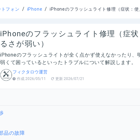
/
/
ートフォン
iPhone
iPhoneのフラッシュライト修理（症状：
iPhoneのフラッシュライト修理（症
るさが弱い）
iPhoneのフラッシュライトが全く点かず使えなかったり
弱くて困っているといったトラブルについて解説します。
フィクタロウ運営
作成:
2026/05/11
更新:
2026/07/21
渉
部品の故障