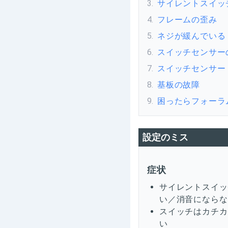
3
.
サイレントスイッ
4
.
フレームの歪み
5
.
ネジが緩んでいる
6
.
スイッチセンサー
7
.
スイッチセンサー
8
.
基板の故障
9
.
困ったらフォーラ
設定のミス
症状
サイレントスイッ
い／消音にならな
スイッチはカチカ
い