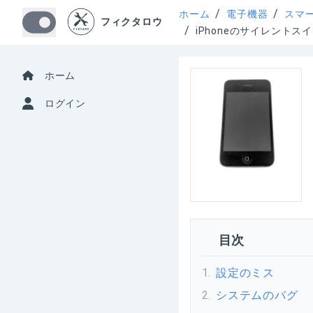
/
/
ホーム
電子機器
スマ
フィクタロウ
/
iPhoneのサイレント
ホーム
ログイン
目次
1
.
設定のミス
2
.
システムのバグ