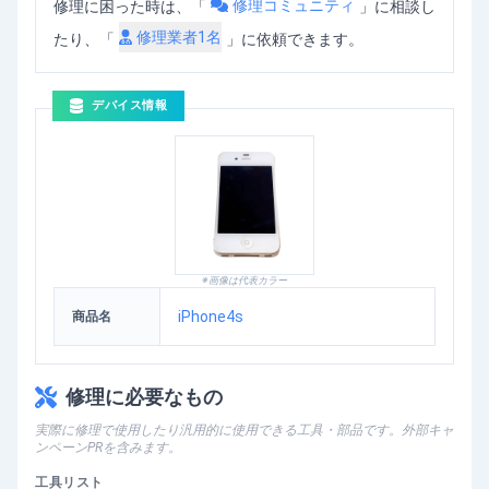
修理コミュニティ
修理に困った時は、「
」
に相談し
修理業者
1
名
たり、「
」に依頼できます。
デバイス情報
※画像は代表カラー
iPhone4s
商品名
修理に必要なもの
実際に修理で使用したり汎用的に使用できる工具・部品です。外部キャ
ンペーンPRを含みます。
工具リスト