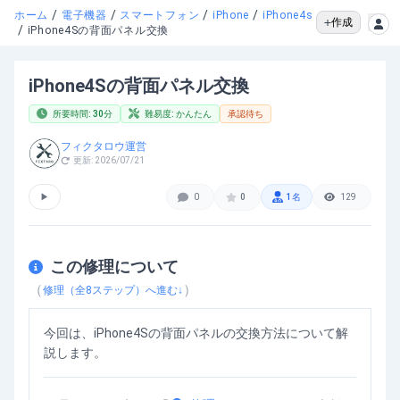
/
/
/
/
ホーム
電子機器
スマートフォン
iPhone
iPhone4s
作成
/
iPhone4Sの背面パネル交換
iPhone4Sの背面パネル交換
所要時間:
30
分
難易度:
かんたん
承認待ち
フィクタロウ運営
更新:
2026/07/21
▶
0
0
1
名
129
この修理について
（
）
修理（全
8
ステップ）へ進む↓
今回は、iPhone4Sの背面パネルの交換方法について解
説します。