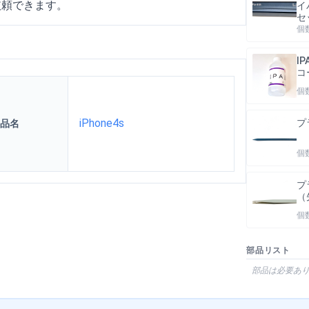
依頼できます。
イ
セ
個
I
コ
個
iPhone4s
プ
品名
個
プ
（
個
部品リスト
部品は必要あ