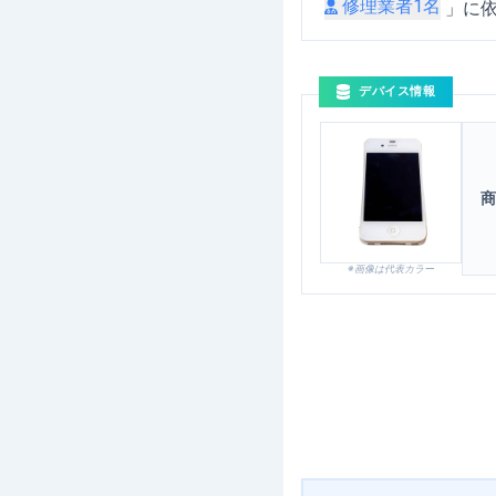
修理業者
1
名
」に
デバイス情報
商
※画像は代表カラー