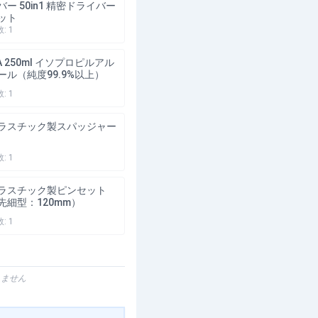
バー 50in1 精密ドライバー
ット
数:
1
PA 250ml イソプロピルアル
ール（純度99.9%以上）
数:
1
ラスチック製スパッジャー
数:
1
ラスチック製ピンセット
先細型：120mm）
数:
1
りません