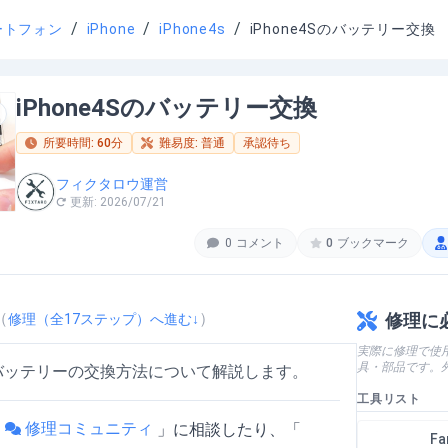
/
/
/
ートフォン
iPhone
iPhone4s
iPhone4Sのバッテリー交換
iPhone4Sのバッテリー交換
所要時間:
60
分
難易度:
普通
承認待ち
フィクタロウ運営
更新:
2026/07/21
0
コメント
0
ブックマーク
（
）
修理に
修理（全
17
ステップ）へ進む↓
実際に修理で使
具・部品です。
Sのバッテリーの交換方法について解説します。
工具リスト
修理コミュニティ
「
」
に相談したり、「
Fa