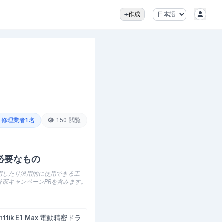
作成
修理業者
1
名
150
閲覧
必要なもの
用したり汎用的に使用できる工
外部キャンペーンPRを含みます。
nttik E1 Max 電動精密ドラ