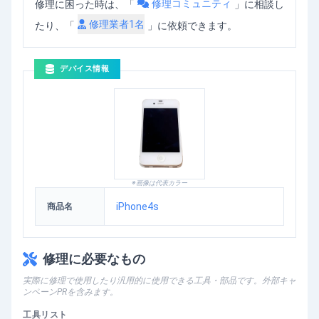
修理コミュニティ
修理に困った時は、「
」
に相談し
修理業者
1
名
たり、「
」に依頼できます。
デバイス情報
※画像は代表カラー
iPhone4s
商品名
修理に必要なもの
実際に修理で使用したり汎用的に使用できる工具・部品です。外部キャ
ンペーンPRを含みます。
工具リスト