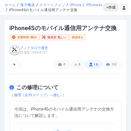
/
/
/
/
ホーム
電子機器
スマートフォン
iPhone
iPhone4s
作成
/
iPhone4Sのモバイル通信用アンテナ交換
iPhone4Sのモバイル通信用アンテナ交換
所要時間:
60
分
難易度:
難しい
承認待ち
フィクタロウ運営
更新:
2026/07/21
▶
0
0
1
名
152
この修理について
（
）
修理（全
35
ステップ）へ進む↓
今回は、iPhone4Sのモバイル通信用アンテナの交換方
法について解説します。