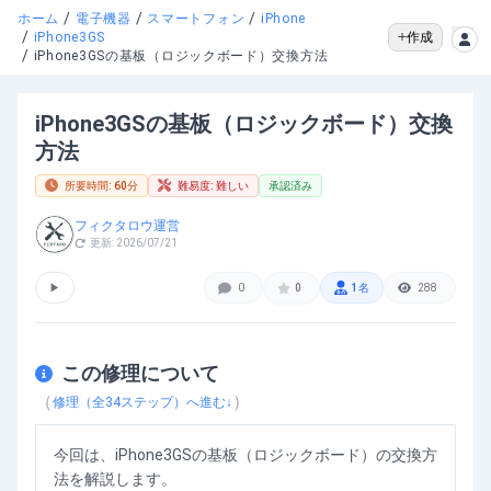
/
/
/
ホーム
電子機器
スマートフォン
iPhone
/
作成
iPhone3GS
/
iPhone3GSの基板（ロジックボード）交換方法
iPhone3GSの基板（ロジックボード）交換
方法
所要時間:
60
分
難易度:
難しい
承認済み
フィクタロウ運営
更新:
2026/07/21
▶
0
0
1
名
288
この修理について
（
）
修理（全
34
ステップ）へ進む↓
今回は、iPhone3GSの基板（ロジックボード）の交換方
法を解説します。