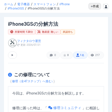
/
/
/
ホーム
電子機器
スマートフォン
iPhone
作成
/
/
iPhone3GS
iPhone3GSの分解方法
iPhone3GSの分解方法
所要時間:
120
分
難易度:
難しい
承認待ち
フィクタロウ運営
更新:
2026/07/21
▶
0
0
1
名
217
この修理について
（
）
修理（全
47
ステップ）へ進む↓
今回は、iPhone3GSの分解方法を解説します。
修理コミュニティ
修理に困った時は、「
」
に相談し