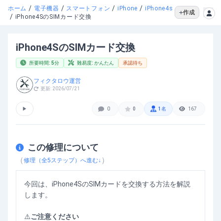
/
/
/
/
ホーム
電子機器
スマートフォン
iPhone
iPhone4s
作成
/
iPhone4SのSIMカード交換
iPhone4SのSIMカード交換
所要時間:
5
分
難易度:
かんたん
承認待ち
フィクタロウ運営
更新:
2026/07/21
▶
0
0
1
名
167
この修理について
（
）
修理（全
5
ステップ）へ進む↓
今回は、iPhone4SのSIMカードを交換する方法を解説
します。
⚠️
ご注意ください