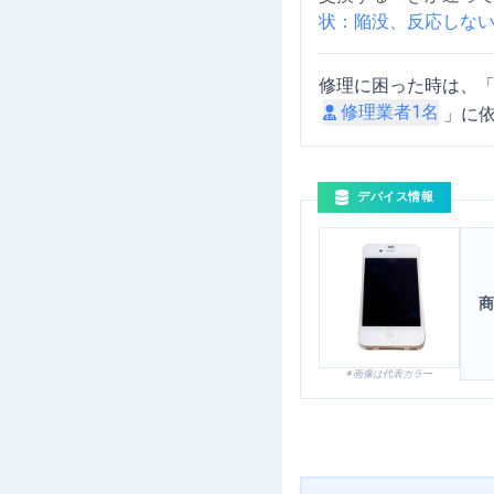
状：陥没、反応しな
修理に困った時は、
修理業者
1
名
」に
デバイス情報
商
※画像は代表カラー