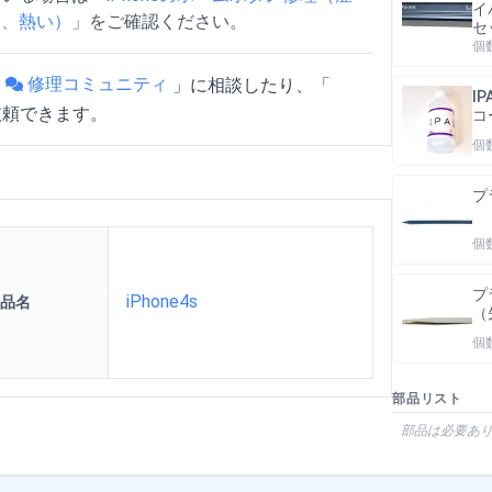
イ
い、熱い）
」をご確認ください。
セ
個
修理コミュニティ
「
」
に相談したり、「
I
依頼できます。
コ
個
プ
個
プ
iPhone4s
品名
（
個
部品リスト
部品は必要あ