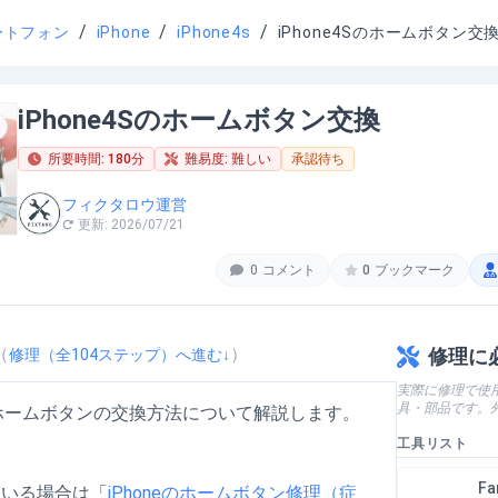
/
/
/
ートフォン
iPhone
iPhone4s
iPhone4Sのホームボタン交
iPhone4Sのホームボタン交換
所要時間:
180
分
難易度:
難しい
承認待ち
フィクタロウ運営
更新:
2026/07/21
0
コメント
0
ブックマーク
（
）
修理に
修理（全
104
ステップ）へ進む↓
実際に修理で使
具・部品です。
Sのホームボタンの交換方法について解説します。
工具リスト
Fa
ている場合は「
iPhoneのホームボタン修理（症