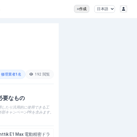
換
作成
修理業者
1
名
192
閲覧
必要なもの
用したり汎用的に使用できる工
外部キャンペーンPRを含みます。
nttik E1 Max 電動精密ドラ