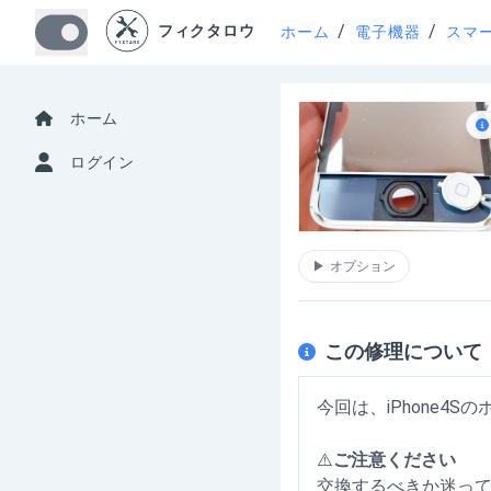
/
/
フィクタロウ
ホーム
電子機器
スマ
ホーム
ログイン
▶
オプション
この修理について
今回は、iPhone4
⚠️
ご注意ください
交換するべきか迷っ