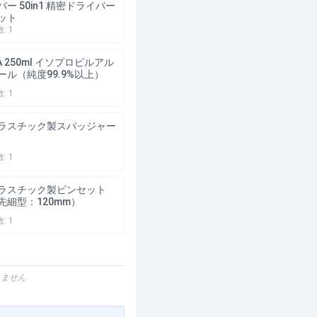
バー 50in1 精密ドライバー
ット
数:
1
PA 250ml イソプロピルアル
ール（純度99.9%以上）
数:
1
ラスチック製スパッジャー
数:
1
ラスチック製ピンセット
先細型：120mm）
数:
1
りません