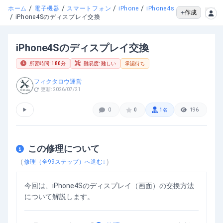
/
/
/
/
ホーム
電子機器
スマートフォン
iPhone
iPhone4s
作成
/
iPhone4Sのディスプレイ交換
iPhone4Sのディスプレイ交換
所要時間:
180
分
難易度:
難しい
承認待ち
フィクタロウ運営
更新:
2026/07/21
▶
0
0
1
名
196
この修理について
（
）
修理（全
99
ステップ）へ進む↓
今回は、iPhone4Sのディスプレイ（画面）の交換方法
について解説します。