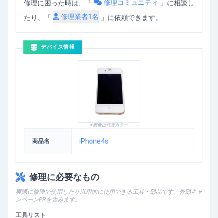
修理コミュニティ
修理に困った時は、「
」
に相談し
修理業者
1
名
たり、「
」に依頼できます。
デバイス情報
※画像は代表カラー
iPhone4s
商品名
修理に必要なもの
実際に修理で使用したり汎用的に使用できる工具・部品です。外部キャ
ンペーンPRを含みます。
工具リスト