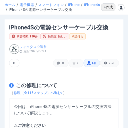
/
/
/
/
ホーム
電子機器
スマートフォン
iPhone
iPhone4s
作成
/
iPhone4Sの電源センサーケーブル交換
iPhone4Sの電源センサーケーブル交換
所要時間:
180
分
難易度:
難しい
承認待ち
フィクタロウ運営
更新:
2026/07/21
▶
0
0
1
名
203
この修理について
（
）
修理（全
116
ステップ）へ進む↓
今回は、iPhone4Sの電源センサーケーブルの交換方法
について解説します。
⚠️
ご注意ください