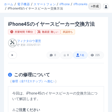
/
/
/
/
ホーム
電子機器
スマートフォン
iPhone
iPhone4s
作成
/
iPhone4Sのイヤースピーカー交換方法
iPhone4Sのイヤースピーカー交換方法
所要時間:
180
分
難易度:
難しい
承認待ち
フィクタロウ運営
更新:
2026/07/21
▶
0
0
1
名
225
この修理について
（
）
修理（全
112
ステップ）へ進む↓
今回は、iPhone4Sのイヤースピーカーの交換方法につ
いて解説します。
⚠️
ご注意ください